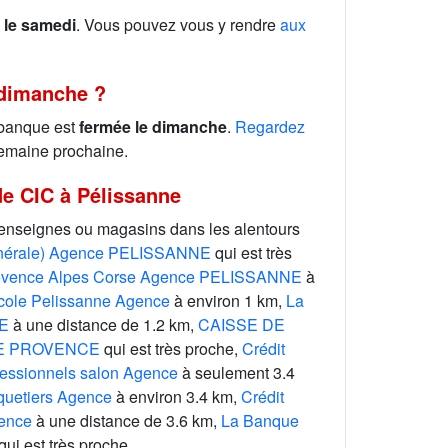
 le samedi
. Vous pouvez vous y rendre
aux
 dimanche ?
 banque est
fermée le dimanche
.
Regardez
emaine prochaine.
e CIC à Pélissanne
 enseignes ou magasins dans les alentours
nérale) Agence PELISSANNE
qui est très
rovence Alpes Corse Agence PELISSANNE
à
icole Pelissanne Agence
à environ 1 km,
La
NE
à une distance de 1.2 km,
CAISSE DE
E PROVENCE
qui est très proche,
Crédit
ofessionnels salon Agence
à seulement 3.4
oquetiers Agence
à environ 3.4 km,
Crédit
gence
à une distance de 3.6 km,
La Banque
qui est très proche.