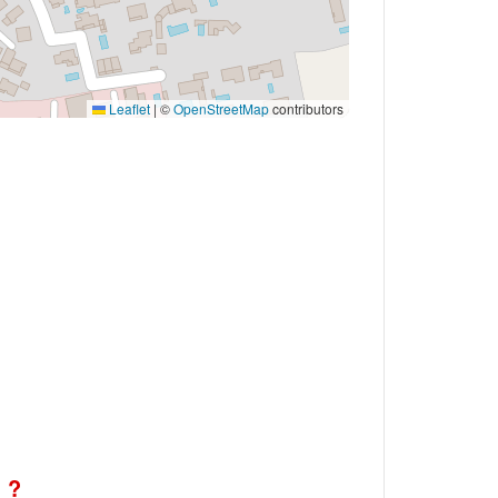
Leaflet
|
©
OpenStreetMap
contributors
 ?