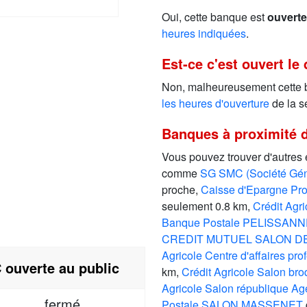
Oui, cette banque est
ouverte
heures indiquées
.
Est-ce c'est ouvert le
Non, malheureusement cette
les heures d'ouverture
de la s
Banques à proximité d
Vous pouvez trouver d'autres
comme
SG SMC (Société Gé
proche,
Caisse d'Epargne P
seulement 0.8 km,
Crédit Agr
Banque Postale PELISSAN
CREDIT MUTUEL SALON D
Agricole Centre d'affaires pr
 ouverte au public
km,
Crédit Agricole Salon br
Agricole Salon république A
fermé
Postale SALON MASSENET