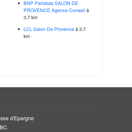
BNP Parisbas SALON DE
PROVENCE Agence Conseil
à
3.7 km
LCL Salon De Provence
à 3.7
km
sse d'Epargne
SBC