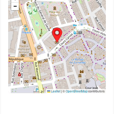
−
Leaflet
|
©
OpenStreetMap
contributors