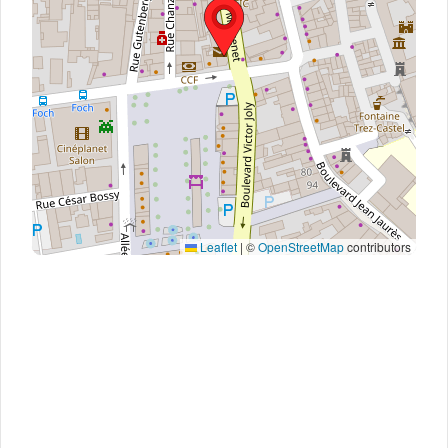
Leaflet
|
©
OpenStreetMap
contributors