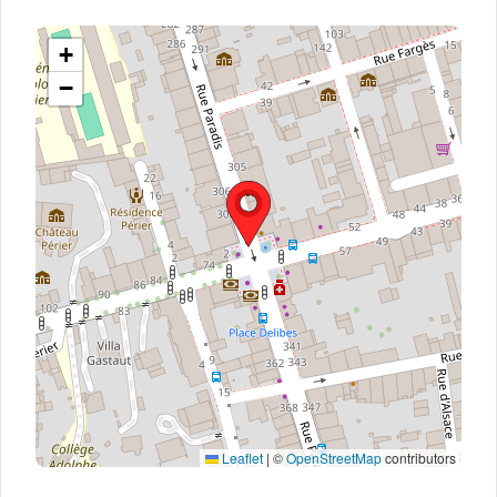
+
−
Leaflet
|
©
OpenStreetMap
contributors