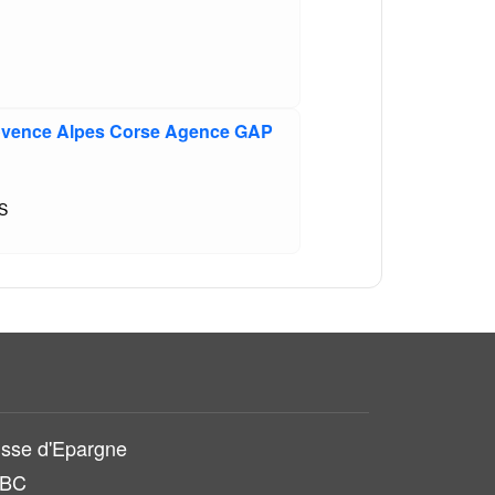
ovence Alpes Corse Agence GAP
S
sse d'Epargne
SBC