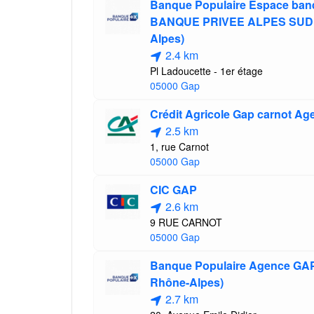
Banque Populaire Espace ba
BANQUE PRIVEE ALPES SUD 
Alpes)
2.4 km
Pl Ladoucette - 1er étage
05000 Gap
Crédit Agricole Gap carnot Ag
2.5 km
1, rue Carnot
05000 Gap
CIC GAP
2.6 km
9 RUE CARNOT
05000 Gap
Banque Populaire Agence GA
Rhône-Alpes)
2.7 km