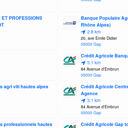
E ET PROFESSIONS
Banque Populaire A
OT
Rhône Alpes)
2.8 km
20, ave Emile Didier
05000 Gap
Crédit Agricole Banq
3.1 km
84 Avenue d'Embrun
05000 Gap
s agri viti hautes alpes
Crédit Agricole Centre
Agence
3.1 km
84 Avenue d'Embrun
05000 Gap
res professionnels hautes
Crédit Agricole Gap 