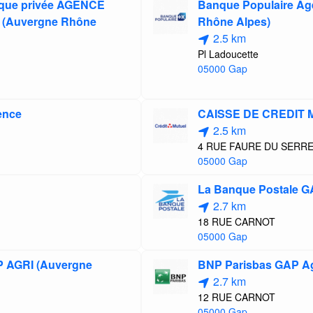
nque privée AGENCE
Banque Populaire A
(Auvergne Rhône
Rhône Alpes)
2.5 km
Pl Ladoucette
05000 Gap
ence
CAISSE DE CREDIT
2.5 km
4 RUE FAURE DU SERR
05000 Gap
La Banque Postale G
2.7 km
18 RUE CARNOT
05000 Gap
P AGRI (Auvergne
BNP Parisbas GAP Ag
2.7 km
12 RUE CARNOT
05000 Gap