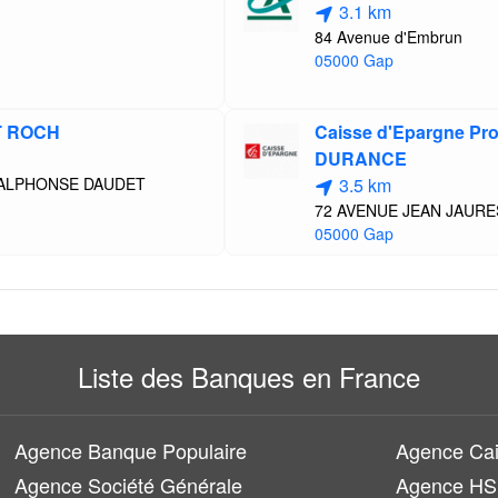
3.1 km
84 Avenue d'Embrun
05000 Gap
T ROCH
Caisse d'Epargne Pr
DURANCE
 ALPHONSE DAUDET
3.5 km
72 AVENUE JEAN JAURE
05000 Gap
Liste des Banques en France
Agence Banque Populaire
Agence Cai
Agence Société Générale
Agence H