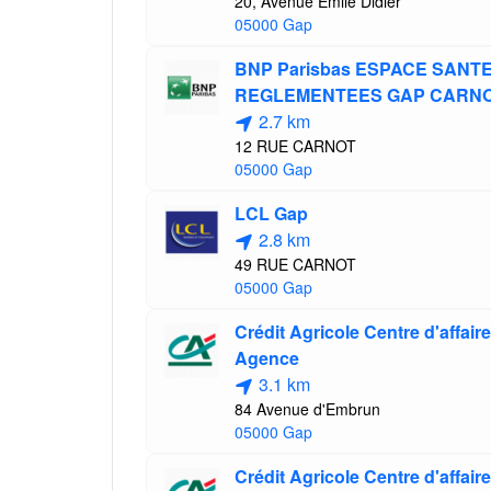
20, Avenue Emile Didier
05000 Gap
BNP Parisbas ESPACE SANT
REGLEMENTEES GAP CARN
2.7 km
12 RUE CARNOT
05000 Gap
LCL Gap
2.8 km
49 RUE CARNOT
05000 Gap
Crédit Agricole Centre d'affaire
Agence
3.1 km
84 Avenue d'Embrun
05000 Gap
Crédit Agricole Centre d'affai