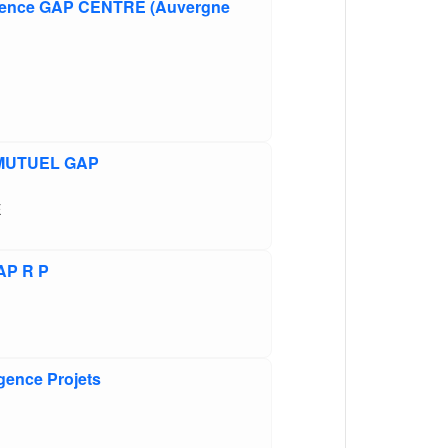
gence GAP CENTRE (Auvergne
 MUTUEL GAP
E
AP R P
ence Projets