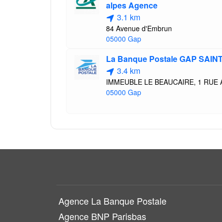
alpes Agence
3.1 km
84 Avenue d'Embrun
05000 Gap
La Banque Postale GAP SAIN
3.4 km
IMMEUBLE LE BEAUCAIRE, 1 RUE
05000 Gap
Agence La Banque Postale
Agence BNP Parisbas