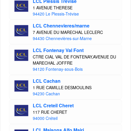
LCL Plessis Trevise
1 AVENUE THERESE
94420 Le Plessis-Trévise
LCL Chennevieres/marne
7 AVENUE DU MARECHAL LECLERC
94430 Chennevières-sur-Marne
LCL Fontenay Val Font
CTRE CIAL VAL DE FONTENAY,AVENUE DU
MARECHAL JOFFRE
94120 Fontenay-sous-Bois
LCL Cachan
1 RUE CAMILLE DESMOULINS
94230 Cachan
LCL Creteil Cheret
117 RUE CHERET
94000 Créteil
LCL Maisons Alfo Mairi