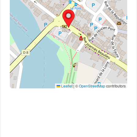
Leaflet
|
©
OpenStreetMap
contributors