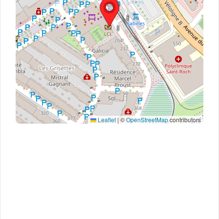
Leaflet
|
©
OpenStreetMap
contributors