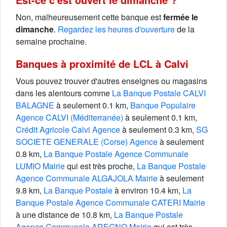
Non, malheureusement cette banque est
fermée le
dimanche
.
Regardez les heures d'ouverture
de la
semaine prochaine.
Banques à proximité de LCL à Calvi
Vous pouvez trouver d'autres enseignes ou magasins
dans les alentours comme
La Banque Postale CALVI
BALAGNE
à seulement 0.1 km,
Banque Populaire
Agence CALVI (Méditerranée)
à seulement 0.1 km,
Crédit Agricole Calvi Agence
à seulement 0.3 km,
SG
SOCIETE GENERALE (Corse) Agence
à seulement
0.8 km,
La Banque Postale Agence Communale
LUMIO Mairie
qui est très proche,
La Banque Postale
Agence Communale ALGAJOLA Mairie
à seulement
9.8 km,
La Banque Postale
à environ 10.4 km,
La
Banque Postale Agence Communale CATERI Mairie
à une distance de 10.8 km,
La Banque Postale
Agence Communale AREGNO Mairie
qui est très