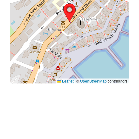
Leaflet
|
©
OpenStreetMap
contributors