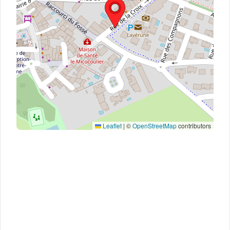
Leaflet
|
©
OpenStreetMap
contributors