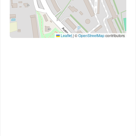
Leaflet
|
©
OpenStreetMap
contributors