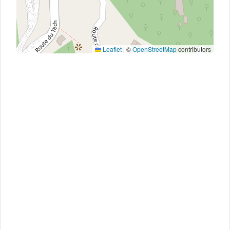
Leaflet
|
©
OpenStreetMap
contributors