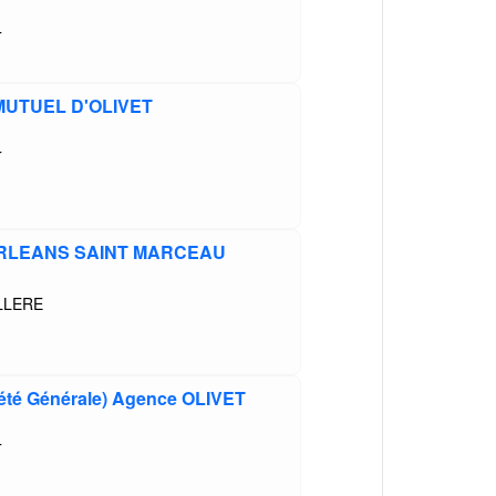
T
MUTUEL D'OLIVET
T
 ORLEANS SAINT MARCEAU
LLERE
té Générale) Agence OLIVET
T