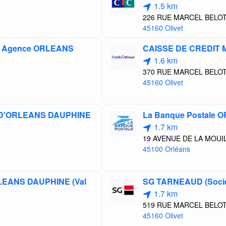
1.5 km
226 RUE MARCEL BELO
45160 Olivet
re Agence ORLEANS
CAISSE DE CREDIT 
1.6 km
370 RUE MARCEL BELO
45160 Olivet
 D'ORLEANS DAUPHINE
La Banque Postale
1.7 km
19 AVENUE DE LA MOUI
45100 Orléans
RLEANS DAUPHINE (Val
SG TARNEAUD (Socié
1.7 km
519 RUE MARCEL BELO
45160 Olivet