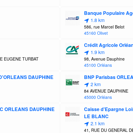
Banque Populaire Ag
1.8 km
586, rue Marcel Belot
45160 Olivet
Crédit Agricole Orlé
1.9 km
UE EUGENE TURBAT
98, Avenue Dauphine
45100 Orléans
 D'ORLEANS DAUPHINE
BNP Parisbas ORLE
2 km
84 AVENUE DAUPHINE
45000 Orléans
CIC ORLEANS DAUPHINE
Caisse d'Epargne Lo
LE BLANC
2.1 km
41, RUE DU GENERAL D