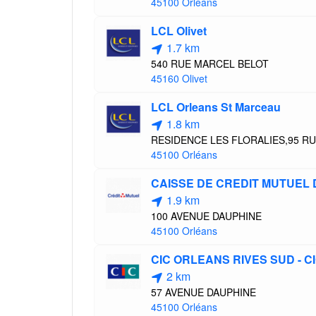
45100 Orléans
LCL Olivet
1.7 km
540 RUE MARCEL BELOT
45160 Olivet
LCL Orleans St Marceau
1.8 km
RESIDENCE LES FLORALIES,95 R
45100 Orléans
CAISSE DE CREDIT MUTUEL
1.9 km
100 AVENUE DAUPHINE
45100 Orléans
CIC ORLEANS RIVES SUD - 
2 km
57 AVENUE DAUPHINE
45100 Orléans