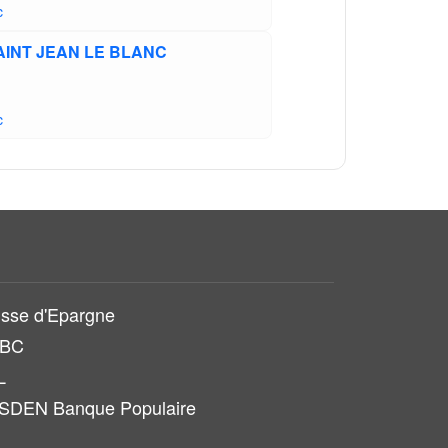
c
SAINT JEAN LE BLANC
c
sse d'Epargne
SBC
L
SDEN Banque Populaire