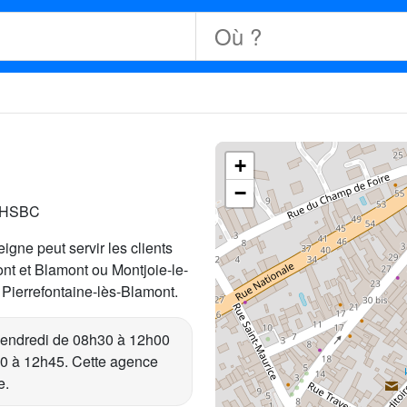
+
−
e HSBC
igne peut servir les clients
nt et Blamont ou Montjoie-le-
ierrefontaine-lès-Blamont.
vendredi de 08h30 à 12h00
30 à 12h45. Cette agence
e.