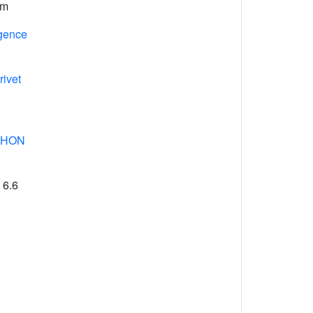
km
Agence
rivet
AHON
 6.6