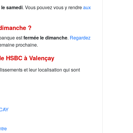
 le samedi
. Vous pouvez vous y rendre
aux
 dimanche ?
 banque est
fermée le dimanche
.
Regardez
emaine prochaine.
de HSBC à Valençay
lissements et leur localisation qui sont
NCAY
ntre