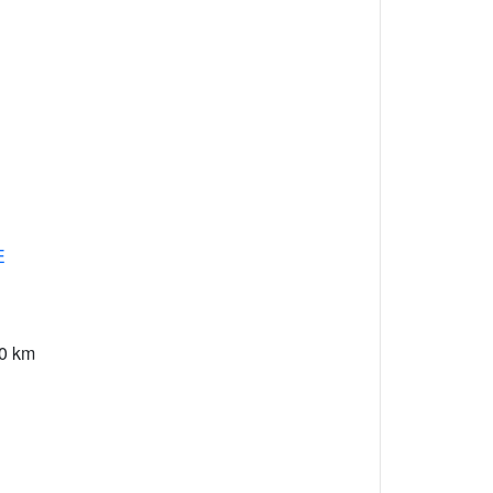
E
0 km