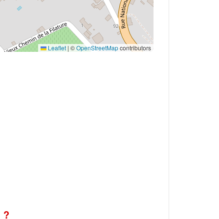
Leaflet
|
©
OpenStreetMap
contributors
 ?