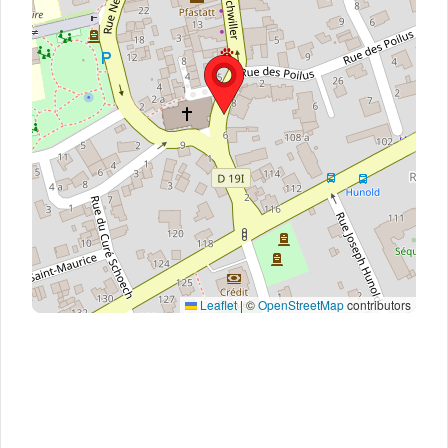
Leaflet
|
©
OpenStreetMap
contributors