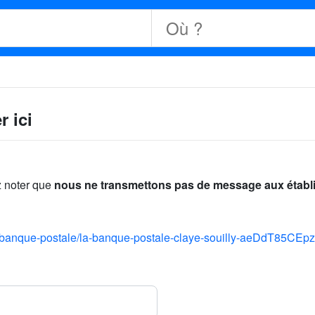
 ici
z noter que
nous ne transmettons pas de message aux étab
/la-banque-postale/la-banque-postale-claye-souilly-aeDdT85CE