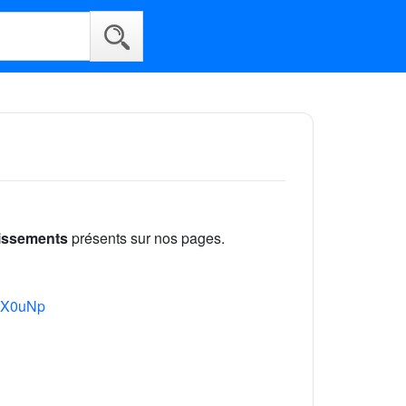
lissements
présents sur nos pages.
pzX0uNp