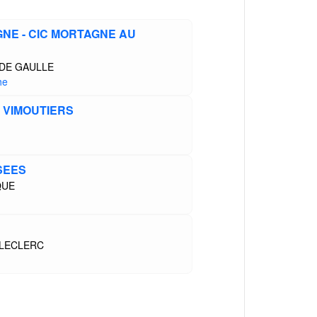
GNE - CIC MORTAGNE AU
 DE GAULLE
he
C VIMOUTIERS
 SEES
QUE
 LECLERC