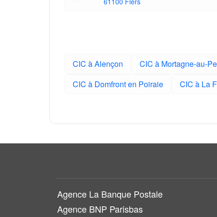
61100 Flers
CIC à Alençon
CIC à Mortagne-au-Pe
CIC à Domfront en Poiraie
CIC à La 
Agence La Banque Postale
Agence BNP Parisbas