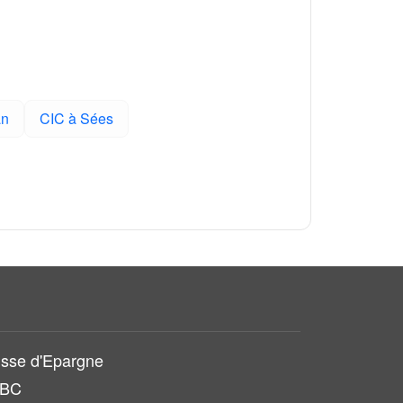
an
CIC à Sées
sse d'Epargne
SBC