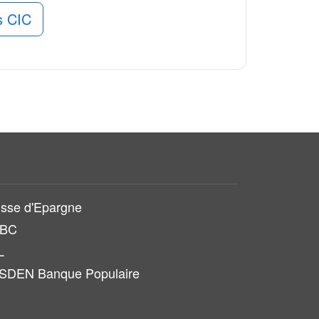
s CIC
sse d'Epargne
SBC
L
SDEN Banque Populaire