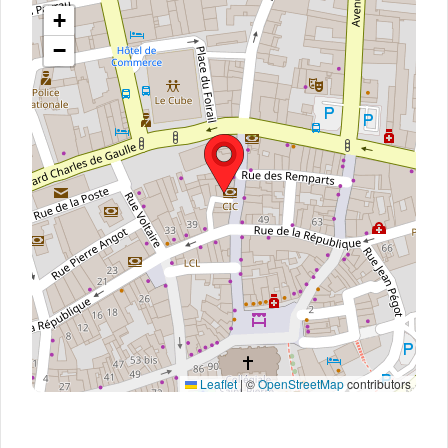
+
−
Leaflet
|
©
OpenStreetMap
contributors