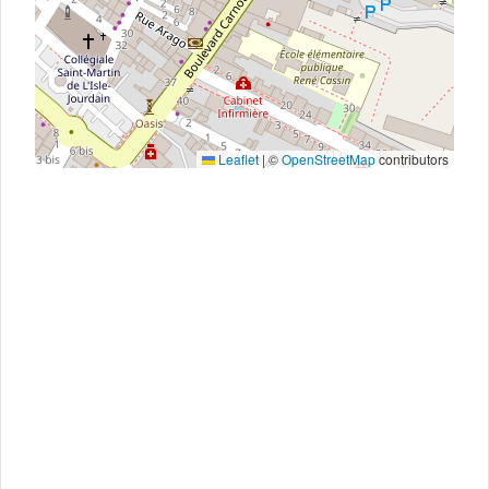
Leaflet
|
©
OpenStreetMap
contributors