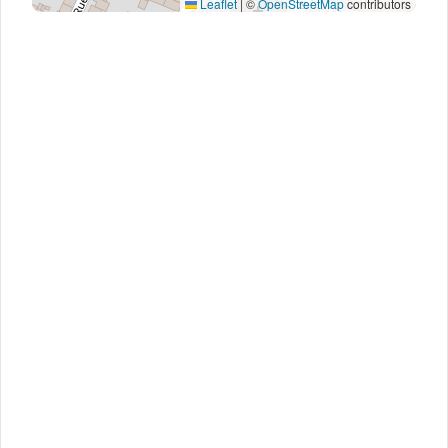
Leaflet
|
©
OpenStreetMap
contributors