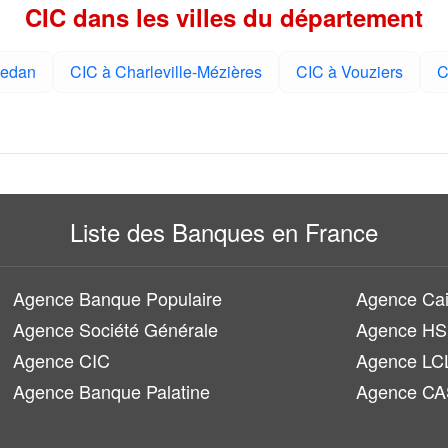
CIC dans les villes du département
Sedan
CIC à Charleville-Mézières
CIC à Vouziers
C
Liste des Banques en France
Agence Banque Populaire
Agence Cai
Agence Société Générale
Agence H
Agence CIC
Agence LC
Agence Banque Palatine
Agence CA