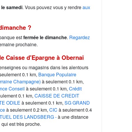
 le samedi
. Vous pouvez vous y rendre
aux
 dimanche ?
 banque est
fermée le dimanche
.
Regardez
emaine prochaine.
de Caisse d'Epargne à Obernai
 enseignes ou magasins dans les alentours
seulement 0.1 km,
Banque Populaire
rraine Champagne)
à seulement 0.1 km,
ce Conseil
à seulement 0.1 km,
Crédit
ulement 0.1 km,
CAISSE DE CREDIT
TE ODILE
à seulement 0.1 km,
SG GRAND
nce
à seulement 0.2 km,
CIC
à seulement 0.4
TUEL DES LANDSBERG -
à une distance
e
qui est très proche.