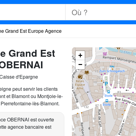
ne Grand Est Europe Agence
e Grand Est
+
 OBERNAI
−
 Caisse d'Epargne
igne peut servir les clients
nt et Blamont ou Montjoie-le-
ierrefontaine-lès-Blamont.
nce OBERNAI est ouverte
tte agence bancaire est