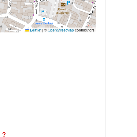
Leaflet
|
©
OpenStreetMap
contributors
 ?