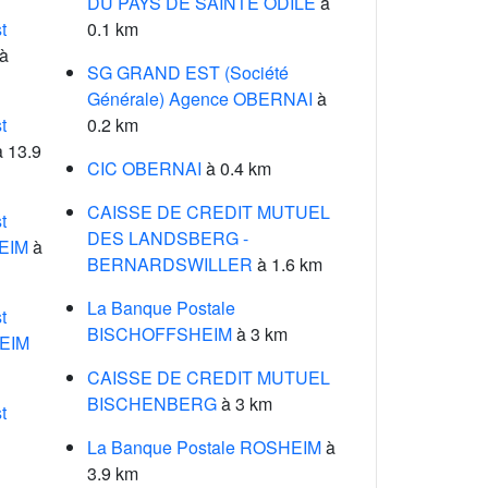
DU PAYS DE SAINTE ODILE
à
t
0.1 km
à
SG GRAND EST (Société
Générale) Agence OBERNAI
à
t
0.2 km
 13.9
CIC OBERNAI
à 0.4 km
CAISSE DE CREDIT MUTUEL
t
DES LANDSBERG -
EIM
à
BERNARDSWILLER
à 1.6 km
La Banque Postale
t
BISCHOFFSHEIM
à 3 km
EIM
CAISSE DE CREDIT MUTUEL
BISCHENBERG
à 3 km
t
La Banque Postale ROSHEIM
à
3.9 km