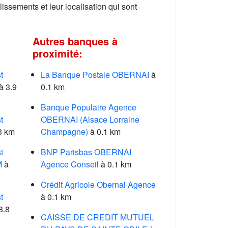
lissements et leur localisation qui sont
Autres banques à
proximité:
t
La Banque Postale OBERNAI
à
à 3.9
0.1 km
Banque Populaire Agence
t
OBERNAI (Alsace Lorraine
3 km
Champagne)
à 0.1 km
t
BNP Parisbas OBERNAI
M
à
Agence Conseil
à 0.1 km
Crédit Agricole Obernai Agence
t
à 0.1 km
8.8
CAISSE DE CREDIT MUTUEL