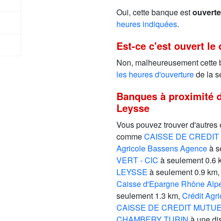
Oui, cette banque est
ouverte
heures indiquées
.
Est-ce c'est ouvert le
Non, malheureusement cette
les heures d'ouverture
de la s
Banques à proximité d
Leysse
Vous pouvez trouver d'autres
comme
CAISSE DE CREDIT
Agricole Bassens Agence
à s
VERT - CIC
à seulement 0.6 
LEYSSE
à seulement 0.9 km
Caisse d'Epargne Rhône A
seulement 1.3 km,
Crédit Agr
CAISSE DE CREDIT MUTUE
CHAMBERY TURIN
à une di