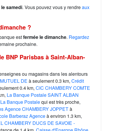
 le samedi
. Vous pouvez vous y rendre
aux
 dimanche ?
 banque est
fermée le dimanche
.
Regardez
emaine prochaine.
e BNP Parisbas à Saint-Alban-
 enseignes ou magasins dans les alentours
 MUTUEL DE
à seulement 0.3 km,
Crédit
eulement 0.4 km,
CIC CHAMBERY COMTE
km,
La Banque Postale SAINT ALBAN
,
La Banque Postale
qui est très proche,
lpes Agence CHAMBERY JOPPET
à
icole Barberaz Agence
à environ 1.3 km,
L CHAMBERY DUCS DE SAVOIE -
stance de 1.4 km,
Caisse d'Epargne Rhône