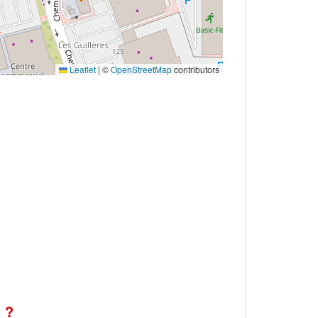
Leaflet
|
©
OpenStreetMap
contributors
 ?