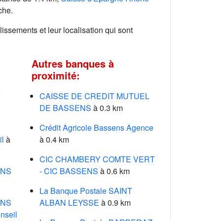
che.
lissements et leur localisation qui sont
Autres banques à
proximité:
Y
CAISSE DE CREDIT MUTUEL
DE BASSENS
à 0.3 km
Crédit Agricole Bassens Agence
l
à
à 0.4 km
CIC CHAMBERY COMTE VERT
INS
- CIC BASSENS
à 0.6 km
La Banque Postale SAINT
INS
ALBAN LEYSSE
à 0.9 km
seil