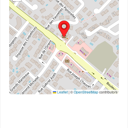
Leaflet
|
©
OpenStreetMap
contributors