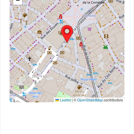
−
Leaflet
|
©
OpenStreetMap
contributors