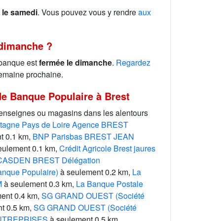
 le samedi
. Vous pouvez vous y rendre
aux
 dimanche ?
 banque est
fermée le dimanche
.
Regardez
emaine prochaine.
de Banque Populaire à Brest
 enseignes ou magasins dans les alentours
etagne Pays de Loire Agence BREST
t 0.1 km,
BNP Parisbas BREST JEAN
eulement 0.1 km,
Crédit Agricole Brest jaures
CASDEN BREST Délégation
nque Populaire)
à seulement 0.2 km,
La
M
à seulement 0.3 km,
La Banque Postale
ent 0.4 km,
SG GRAND OUEST (Société
t 0.5 km,
SG GRAND OUEST (Société
ENTREPRISES
à seulement 0.5 km.