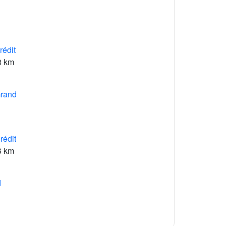
édit
8 km
rand
édit
6 km
d