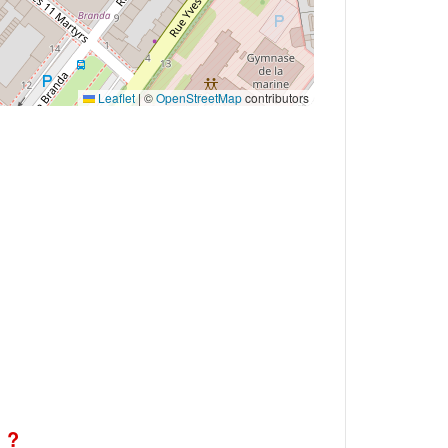
Leaflet
|
©
OpenStreetMap
contributors
 ?