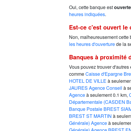
Oui, cette banque est
ouverte
heures indiquées
.
Est-ce c'est ouvert le
Non, malheureusement cette
les heures d'ouverture
de la s
Banques à proximité 
Vous pouvez trouver d'autres
comme
Caisse d'Epargne Br
HOTEL DE VILLE
à seulemen
JAURES Agence Conseil
à s
Agence
à seulement 0.1 km,
Départementale (CASDEN Ba
Banque Postale BREST SIA
BREST ST MARTIN
à seulem
Générale) Agence
à seulemen
Générale) Agence BREST 